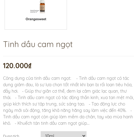
Tinh dầu cam ngọt
120.000₫
Công dụng của tinh dầu cam ngọt: - Tinh dầu cam ngọt có tác
dụng giảm đau, là sự lựa chọn tốt nhất khi bạn bị rối loạn tiêu hóa,
đầy hơi. - Giúp thư giãn cơ thể, đem lại cảm giác lạc quan, thư
thái. - Tinh dầu cam ngọt có tác động thần kinh, xua tan mệt mỏi,
giúp kích thích sự tập trung, sức sáng tạo. - Tạo động lực cho
ngày mới sôi động, tăng khả năng hăng say làm việc đến 40%. -
Tinh dầu cam ngọt còn giúp làm mềm da chân, tay vào mùa hanh
khô. - Khuếch tán tinh dầu cam ngọt giúp...
Dung tích