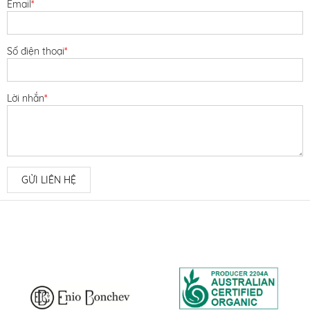
Email
*
Số điện thoại
*
Lời nhắn
*
GỬI LIÊN HỆ