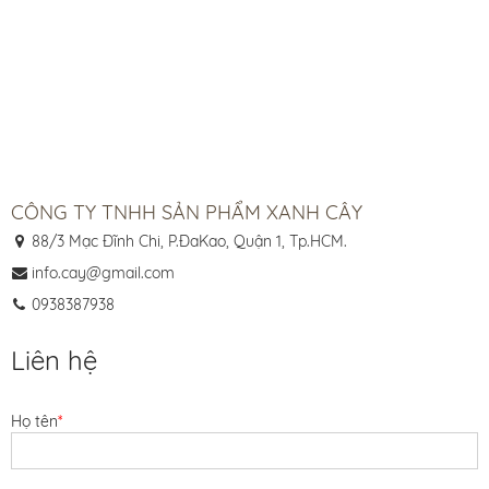
CÔNG TY TNHH SẢN PHẨM XANH CÂY
88/3 Mạc Đĩnh Chi, P.ĐaKao, Quận 1, Tp.HCM.
info.cay@gmail.com
0938387938
Liên hệ
Họ tên
*